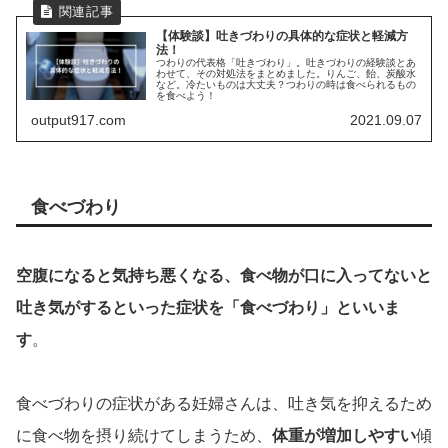
【体験談】吐きづわりの具体的な症状と軽減方
法！
つわりの代表格「吐きづわり」。吐きづわりの経験談とあ
わせて、その対処法をまとめました。りんご、飴、炭酸水
など。冷たいものは大丈夫？つわりの時は食べられるもの
を食べよう！
output917.com
2021.09.07
食べづわり
空腹になると気持ち悪くなる、食べ物が口に入ってないと
吐き気がするといった症状を「食べづわり」といいま
す
。
食べづわりの症状がある妊婦さんは、吐き気を抑えるため
に食べ物を摂り続けてしまうため、
体重が増加しやすい
傾